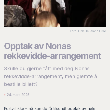
Foto: Eirik Helleland Urke
Opptak av Nonas
rekkevidde-arrangement
Skulle du gjerne fått med deg Nonas
rekkevidde-arrangement, men glemte å
bestille billett?
•
24. mars 2025
Fortvil ikke – nå kan du få tilsendt opptak av hele