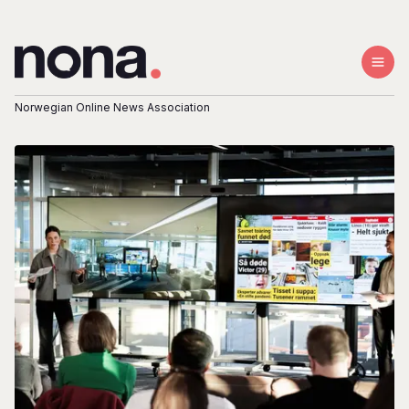
Norwegian Online News Association
Om Nona
Medlemsbedrifter
Vedtekter
Styret
Bli medlem