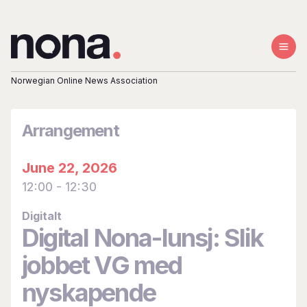
Norwegian Online News Association
Om Nona
Medlemsbedrifter
Arrangement
Vedtekter
June 22, 2026
12:00
-
12:30
Styret
Digitalt
Digital Nona-lunsj: Slik
Bli medlem
jobbet VG med
nyskapende